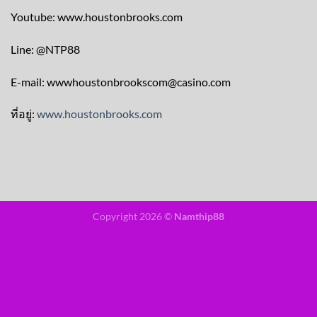
Youtube: www.houstonbrooks.com
Line: @NTP88
E-mail:
wwwhoustonbrookscom@casino.com
ที่อยู่:
www.houstonbrooks.com
Copyright 2026 ©
Namthip88