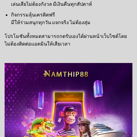
เล่นเสียไม่ต้องกังวล มีเงินคืนทุกสัปดาห์
กิจกรรมลุ้นเครดิตฟรี
มีให้ร่วมสนุกทุกวัน แจกจริง ไม่ต้องสุ่ม
โปรโมชันทั้งหมดสามารถกดรับเองได้ผ่านหน้าเว็บไซต์โดย
ไม่ต้องติดต่อแอดมินให้เสียเวลา