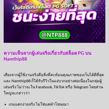
ความเห็นจากผู้เล่นจริงเกี่ยวกับสล็อต PG บน
Namthip88
เสียงจากผู้ใช้งานจริงคือสิ่งที่สะท้อนคุณภาพของเว็บได้ดีที่สุด
และ Namthip88 ก็ได้รับรีวิวในแง่บวกอย่างต่อเนื่องในกลุ่มผู้
เล่นจริง ไม่ว่าจะใน Facebook, TikTok หรือ Telegram โดยส่วน
ใหญ่จะกล่าวว่า
เกมแตกง่ายจริง ไม่ใช่แค่คำโฆษณา