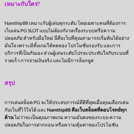
เหมาะกับใคร?
Namthip88 เหมาะกับผู้เล่นทุกระดับ โดยเฉพาะคนที่ต้องการ
เว็บเล่น PG SLOT แบบไม่ต้องกังวลเรื่องระบบหรือความ
ปลอดภัย สำหรับมือใหม่ นี่คือเว็บที่คุณสามารถเริ่มต้นได้อย่าง
มั่นใจ เพราะมีทั้งเกมให้ทดลอง โปรโมชั่นรองรับ และการ
บริการที่เป็นกันเอง ส่วนผู้เล่นระดับโปรจะประทับใจกับระบบที่
รวดเร็ว การจ่ายเงินจริง และไม่มีการล็อกยูส
สรุป
การเล่นสล็อต PG จะให้ประสบการณ์ที่ดีที่สุดเมื่อคุณเลือกเล่น
กับเว็บที่ไว้ใจได้ และ
Namthip88 คือเว็บสล็อตที่ตอบโจทย์ทุก
ด้าน
ไม่ว่าจะเป็นคุณภาพเกม ความมั่นคงของระบบ ความ
ปลอดภัยในการฝากถอน หรือความคุ้มค่าของโปรโมชัน