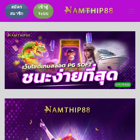
Skip
สมัคร
เข้าสู่
to
สมาชิก
ระบบ
content