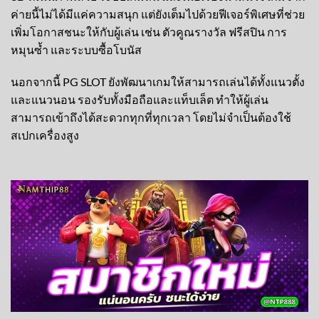
ค่ายนี้ไม่ได้มีแค่ความสนุก แต่ยังเต็มไปด้วยฟีเจอร์พิเศษที่ช่วย
เพิ่มโอกาสชนะให้กับผู้เล่น เช่น ตัวคูณรางวัล ฟรีสปิน การ
หมุนซ้ำ และระบบซื้อโบนัส
นอกจากนี้ PG SLOT ยังพัฒนาเกมให้สามารถเล่นได้ทั้งแนวตั้ง
และแนวนอน รองรับทั้งมือถือและแท็บเล็ต ทำให้ผู้เล่น
สามารถเข้าถึงได้สะดวกทุกที่ทุกเวลา โดยไม่จำเป็นต้องใช้
สเปกเครื่องสูง